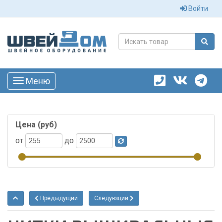
Войти
Меню
Toggle
navigation
Цена (руб)
от
до
Предыдущий
Следующий