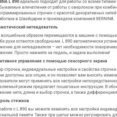
INA L 890
идеально подходит для работы со всеми типами 
бываемые впечатления от работы с оверлоком при комби
ограммированных строчек с красотой декоративных нитей.
аботана в Швейцарии и произведена компанией BERNINA.
мотический нитевдеватель
 волшебным образом перемещаются в машине с помощью о
обе руки остаются свободными. L 890 автоматически устан
жение для нитевдевателя – нет необходимости поворачива
жение. Просто нажмите на педаль, и задача выполнена!
итивное управление с помощью сенсорного экрана
р строчки, индивидуальные настройки и свойства строчки 
не доступны все опции, и он позволяет вам вносить изме
зователи могут применять все настройки непосредственно
вляемый режим предлагает пошаговые инструкции. В обои
жение нити, длина и выбор строчки, а также дифференциал
роль стежков
работе с L 890 вы можете изменять все настройки индивид
ональной памяти. Также при шитье можно регулировать д