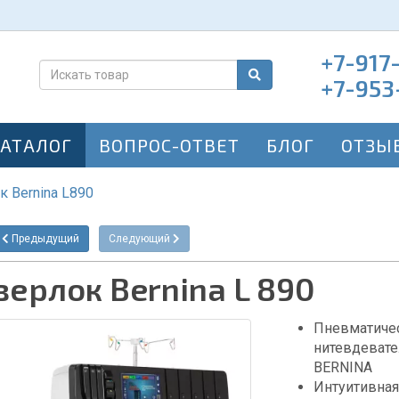
+7-917
+7-953
КАТАЛОГ
ВОПРОС-ОТВЕТ
БЛОГ
ОТЗЫ
 Bernina L890
Предыдущий
Следующий
верлок Bernina L 890
Пневматиче
нитевдевате
BERNINA
Интуитивная