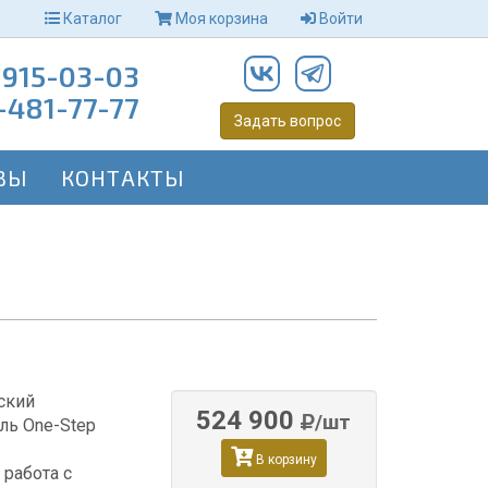
Каталог
Моя корзина
Войти
-915-03-03
-481-77-77
Задать вопрос
ВЫ
КОНТАКТЫ
ский
524 900
/шт
ль One-Step
В корзину
 работа с