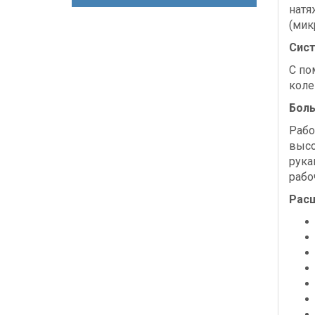
натя
(мик
Сист
С по
коле
Боль
Рабо
высо
рука
рабо
Расш