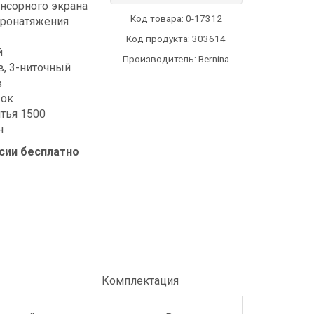
нсорного экрана
Код товара:
0-17312
кронатяжения
Код продукта: 303614
й
Производитель: Bernina
, 3-ниточный
в
жок
тья 1500
н
сии бесплатно
Комплектация