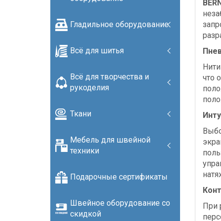
BERN
неза
запр
Гладильное оборудование
разр
Всё для шитья
Пнев
Нити
Всё для творчества и
что 
рукоделия
поло
поло
Ткани
Инту
Выбо
Мебель для швейной
экра
техники
поль
упра
натя
Подарочные сертификаты
Конт
Швейное оборудование со
При 
скидкой
перс