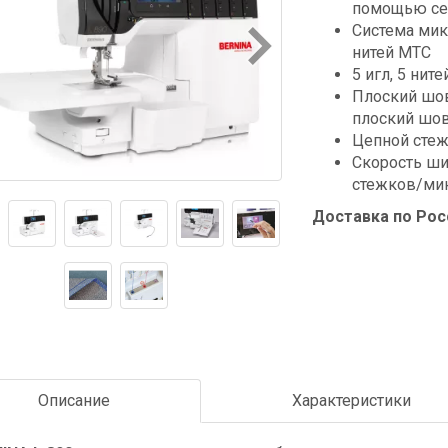
помощью се
Система ми
нитей MTC
5 игл, 5 ните
Плоский шов
плоский шо
Цепной сте
Скорость ши
стежков/ми
Доставка по Рос
Описание
Характеристики