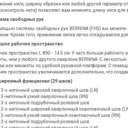
жение нити, ширину обрезки или любой другой параметр с
роконтроль нити) позволяет вам изменять длину нити для
ема свободных рук
мощью системы свободных рук BERNINA (FHS) вы можете 
ном. Кроме того, прижимная лапка легко откидывается для
шое рабочее пространство
чее пространство L 890 - 14.5 см. У него больше рабочего 
ты, чем у любого другого оверлока BERNINA. С легкостью
ва или манжеты по удобной рукавной платформе. С помощь
чее пространство увеличивается дополнительно, что создае
иренный функционал (29 швов)
3-х ниточный широкий оверлочный шов (LN)
3-ниточный узкий оверлочный шов (RN)
3-х ниточный подрубочный ролевой шов
2-х ниточный широкий оверлочный окантовочный шов (LN
2-ниточный узкий оверлочный окантовочный шов (RN)
2-х ниточный подрубочный ролевой шов
2-х ниточный широкий оверлочный шов (LN)