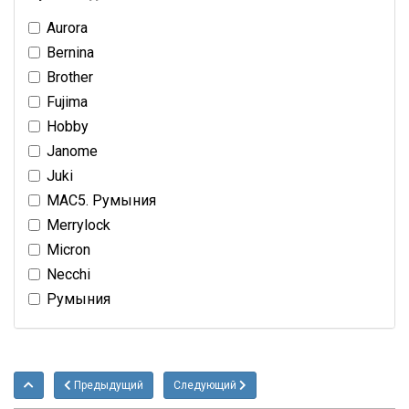
Aurora
Bernina
Brother
Fujima
Hobby
Janome
Juki
MAC5. Румыния
Merrylock
Micron
Necchi
Румыния
Предыдущий
Следующий