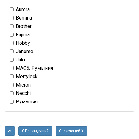
Aurora
Bernina
Brother
Fujima
Hobby
Janome
Juki
MAC5. Румыния
Merrylock
Micron
Necchi
Румыния
Предыдущий
Следующий