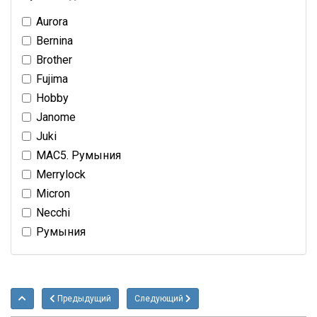
Aurora
Bernina
Brother
Fujima
Hobby
Janome
Juki
MAC5. Румыния
Merrylock
Micron
Necchi
Румыния
Предыдущий
Следующий