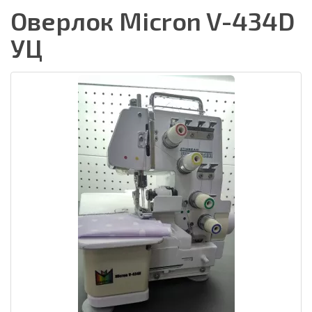
Оверлок Micron V-434D
УЦ