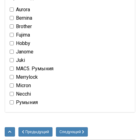
Aurora
Bernina
Brother
Fujima
Hobby
Janome
Juki
MAC5. Румыния
Merrylock
Micron
Necchi
Румыния
Предыдущий
Следующий