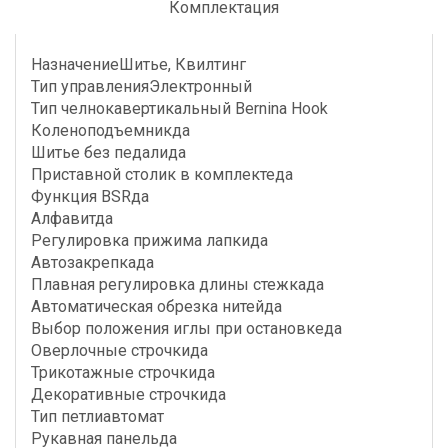
Комплектация
НазначениеШитье, Квилтинг
Тип управленияЭлектронный
Тип челнокавертикальный Bernina Hook
Коленоподъемникда
Шитье без педалида
Приставной столик в комплектеда
Функция BSRда
Алфавитда
Регулировка прижима лапкида
Автозакрепкада
Плавная регулировка длины стежкада
Автоматическая обрезка нитейда
Выбор положения иглы при остановкеда
Оверлочные строчкида
Трикотажные строчкида
Декоративные строчкида
Тип петлиавтомат
Рукавная панельда