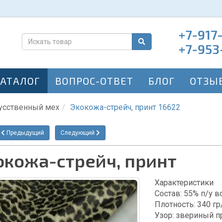
+7-917
+7-953
КАТАЛОГ
ВОПРОС-ОТВЕТ
БЛОГ
ОТЗЫ
усственный мех
Экокожа-стрейч, принт 16622
Предыдущий
Следующий
окожа-стрейч, принт
Характеристики
Состав: 55% п/у в
Плотность: 340 г
Узор: звериный п