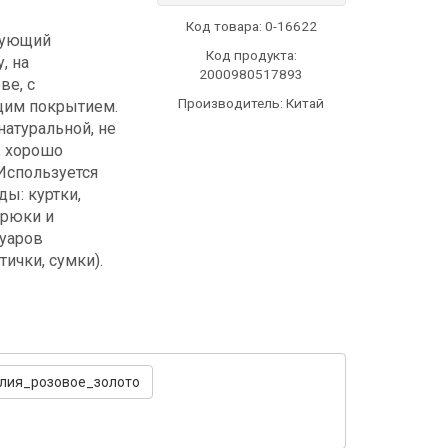
Код товара:
0-16622
рующий
Код продукта:
, на
2000980517893
ве, с
Производитель: Китай
щим покрытием.
атуральной, не
, хорошо
 Используется
ы: куртки,
брюки и
суаров
ички, сумки).
лия_розовое_золото