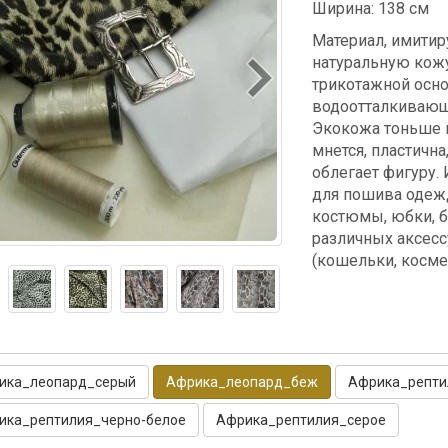
Ширина: 138 см
Материал, имити
натуральную кожу
трикотажной осно
водоотталкиваю
Экокожа тоньше н
мнется, пластична
облегает фигуру.
для пошива одежд
костюмы, юбки, 
различных аксес
(кошельки, космет
ика_леопард_серый
Африка_леопард_беж
Африка_репти
ика_рептилия_черно-белое
Африка_рептилия_серое