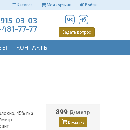
Каталог
Моя корзина
Войти
-915-03-03
-481-77-77
Задать вопрос
ВЫ
КОНТАКТЫ
899
/Метр
олокно, 45% п/э
р/метр
В корзину
ринт