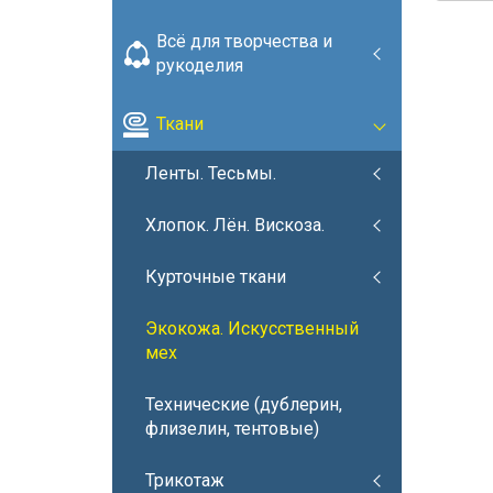
Всё для творчества и
рукоделия
Ткани
Ленты. Тесьмы.
Хлопок. Лён. Вискоза.
Курточные ткани
Экокожа. Искусственный
мех
Технические (дублерин,
флизелин, тентовые)
Трикотаж