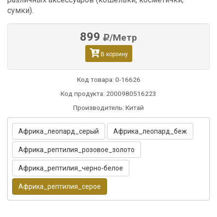
сумки).
899
/Метр
В корзину
Код товара:
0-16626
Код продукта: 2000980516223
Производитель: Китай
Африка_леопард_серый
Африка_леопард_беж
Африка_рептилия_розовое_золото
Африка_рептилия_черно-белое
Африка_рептилия_серое